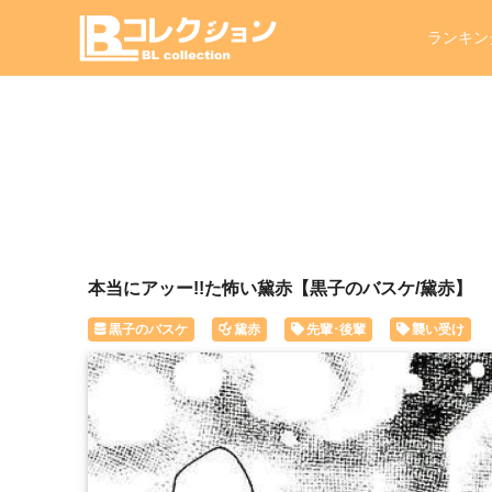
ランキン
本当にアッー!!た怖い黛赤【黒子のバスケ/黛赤】
黒子のバスケ
黛赤
先輩･後輩
襲い受け