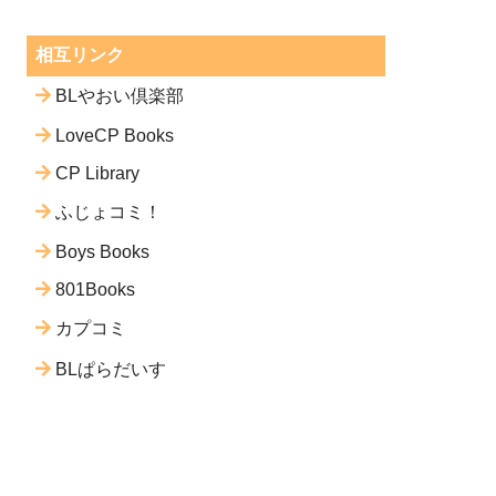
相互リンク
BLやおい倶楽部
LoveCP Books
CP Library
ふじょコミ！
Boys Books
801Books
カプコミ
BLぱらだいす