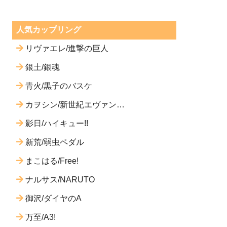
人気カップリング
リヴァエレ/進撃の巨人
銀土/銀魂
青火/黒子のバスケ
カヲシン/新世紀エヴァンゲ
リオン
影日/ハイキュー!!
新荒/弱虫ペダル
まこはる/Free!
ナルサス/NARUTO
御沢/ダイヤのA
万至/A3!